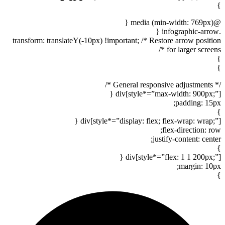
}
@media (min-width: 769px) {
.infographic-arrow {
transform: translateY(-10px) !important; /* Restore arrow position
for larger screens */
}
}
/* General responsive adjustments */
div[style*=”max-width: 900px;”] {
padding: 15px;
}
div[style*=”display: flex; flex-wrap: wrap;”] {
flex-direction: row;
justify-content: center;
}
div[style*=”flex: 1 1 200px;”] {
margin: 10px;
}