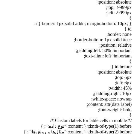
position: absolute;
top: -9999px;
left: -9999px;
}
tr { border: 1px solid #ddd; margin-bottom: 10px; }
td {
border: none;
border-bottom: 1px solid #eee;
position: relative;
padding-left: 50% !important;
text-align: left !important;
}
td:before {
position: absolute;
top: 6px;
left: 6px;
width: 45%;
padding-right: 10px;
white-space: nowrap;
content: attr(data-label);
font-weight: bold;
}
/* Custom labels for table cells in mobile */
td:nth-of-type(1):before { content: “نوع داده:”; }
td:nth-of-type(2):before { content: “مثال‌ها و روش‌ها:”; }