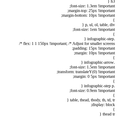
h3 {
font-size: 1.3em !important;
margin-top: 25px !important;
margin-bottom: 10px !important;
}
p, ul, ol, table, div {
font-size: 1em !important;
}
.infographic-step {
flex: 1 1 150px !important; /* Adjust for smaller screens */
padding: 15px !important;
margin: 10px !important;
}
.infographic-arrow {
font-size: 1.5em !important;
transform: translateY(0) !important;
margin: 0 5px !important;
}
.infographic-step p {
font-size: 0.9em !important;
}
table, thead, tbody, th, td, tr {
display: block;
}
thead tr {