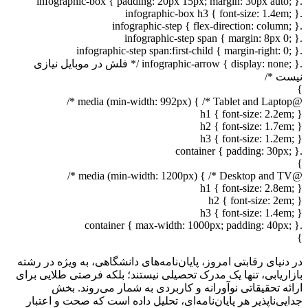
.infographic-box { padding: 20px 15px; margin: 30px auto; }
.infographic-box h3 { font-size: 1.4em; }
.infographic-step { flex-direction: column; }
.infographic-step span { margin: 8px 0; }
.infographic-step span:first-child { margin-right: 0; }
.infographic-arrow { display: none; } /* فلش در موبایل نیازی
نیست */
}
@media (min-width: 992px) { /* Tablet and Laptop */
h1 { font-size: 2.2em; }
h2 { font-size: 1.7em; }
h3 { font-size: 1.2em; }
.container { padding: 30px; }
}
@media (min-width: 1200px) { /* Desktop and TV */
h1 { font-size: 2.8em; }
h2 { font-size: 2em; }
h3 { font-size: 1.4em; }
.container { max-width: 1000px; padding: 40px; }
}
در دنیای رقابتی امروز، پایان‌نامه‌های دانشگاهی، به ویژه در رشته
بازاریابی، تنها یک مدرک تحصیلی نیستند؛ بلکه فرصتی طلایی برای
ارائه تحقیقاتی نوآورانه و کاربردی به شمار می‌روند. بخش
جدایی‌ناپذیر هر پایان‌نامه‌ای، تحلیل داده است که صحت و اعتبار