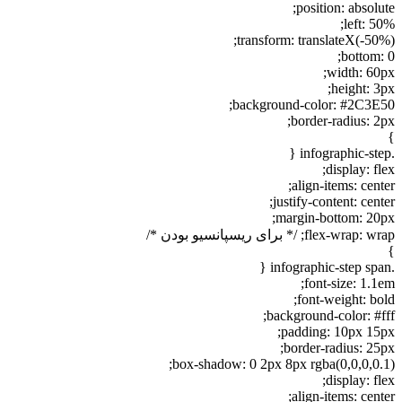
position: absolute;
left: 50%;
transform: translateX(-50%);
bottom: 0;
width: 60px;
height: 3px;
background-color: #2C3E50;
border-radius: 2px;
}
.infographic-step {
display: flex;
align-items: center;
justify-content: center;
margin-bottom: 20px;
flex-wrap: wrap; /* برای ریسپانسیو بودن */
}
.infographic-step span {
font-size: 1.1em;
font-weight: bold;
background-color: #fff;
padding: 10px 15px;
border-radius: 25px;
box-shadow: 0 2px 8px rgba(0,0,0,0.1);
display: flex;
align-items: center;