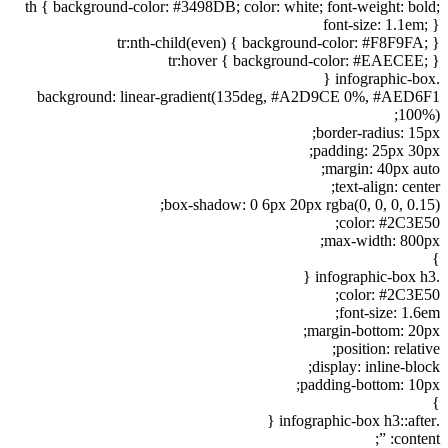
th { background-color: #3498DB; color: white; font-weight: bold;
font-size: 1.1em; }
tr:nth-child(even) { background-color: #F8F9FA; }
tr:hover { background-color: #EAECEE; }
.infographic-box {
background: linear-gradient(135deg, #A2D9CE 0%, #AED6F1
100%);
border-radius: 15px;
padding: 25px 30px;
margin: 40px auto;
text-align: center;
box-shadow: 0 6px 20px rgba(0, 0, 0, 0.15);
color: #2C3E50;
max-width: 800px;
}
.infographic-box h3 {
color: #2C3E50;
font-size: 1.6em;
margin-bottom: 20px;
position: relative;
display: inline-block;
padding-bottom: 10px;
}
.infographic-box h3::after {
content: ”;