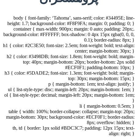
body { font-family: ‘Tahoma’, sans-serif; color: #34495E; line-
height: 1.7; background-color: #F8F9FA; margin: 0; padding: 0; }
.container { max-width: 900px; margin: 0 auto; padding: 20px;
background-color: #FFFFFF; box-shadow: 0 4px 15px rgba(0, 0, 0,
0.1); border-radius: 8px; }
h1 { color: #2C3E50; font-size: 2.5em; font-weight: bold; text-align:
center; margin-bottom: 30px; }
h2 { color: #3498DB; font-size: 1.8em; font-weight: bold; margin-
top: 40px; margin-bottom: 20px; border-bottom: 2px solid
#ECF0F1; padding-bottom: 10px; }
h3 { color: #5DADE2; font-size: 1.3em; font-weight: bold; margin-
top: 30px; margin-bottom: 15px; }
p { margin-bottom: 1em; text-align: justify; }
ul { list-style-type: disc; margin-left: 20px; margin-bottom: 1em; }
ol { list-style-type: decimal; margin-left: 20px; margin-bottom: 1em;
}
li { margin-bottom: 0.5em; }
table { width: 100%; border-collapse: collapse; margin-top: 20px;
margin-bottom: 30px; background-color: #ECF0F1; border-radius:
8px; overflow: hidden; }
th, td { border: 1px solid #BDC3C7; padding: 12px 15px; text-
align: right; }