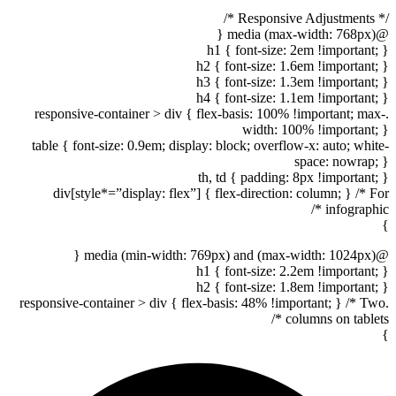
/* Responsive Adjustments */
@media (max-width: 768px) {
h1 { font-size: 2em !important; }
h2 { font-size: 1.6em !important; }
h3 { font-size: 1.3em !important; }
h4 { font-size: 1.1em !important; }
.responsive-container > div { flex-basis: 100% !important; max-
width: 100% !important; }
table { font-size: 0.9em; display: block; overflow-x: auto; white-
space: nowrap; }
th, td { padding: 8px !important; }
div[style*=”display: flex”] { flex-direction: column; } /* For
infographic */
}
@media (min-width: 769px) and (max-width: 1024px) {
h1 { font-size: 2.2em !important; }
h2 { font-size: 1.8em !important; }
.responsive-container > div { flex-basis: 48% !important; } /* Two
columns on tablets */
}