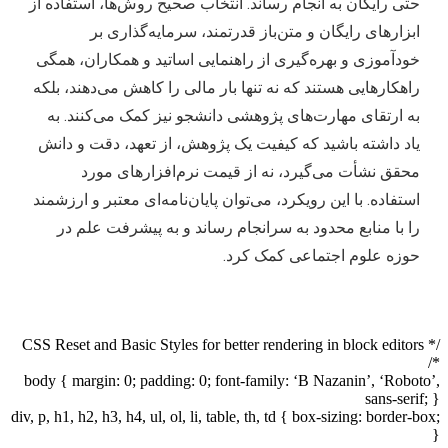
حتی رایگان به انجام رساند. انتخاب صحیح روش‌ها، استفاده از
ابزارهای رایگان و متن‌باز قدرتمند، سرمایه‌گذاری بر
خودآموزی و بهره‌گیری از راهنمایی اساتید و همکاران، همگی
راهکارهایی هستند که نه تنها بار مالی را کاهش می‌دهند، بلکه
به ارتقای مهارت‌های پژوهشی دانشجو نیز کمک می‌کنند. به
یاد داشته باشید که کیفیت یک پژوهش، از تعهد، دقت و دانش
محقق نشأت می‌گیرد، نه از قیمت نرم‌افزارهای مورد
استفاده. با این رویکرد، می‌توان پایان‌نامه‌ای معتبر و ارزشمند
را با منابع محدود به سرانجام رساند و به پیشرفت علم در
حوزه علوم اجتماعی کمک کرد.
/* CSS Reset and Basic Styles for better rendering in block editors
*/
body { margin: 0; padding: 0; font-family: ‘B Nazanin’, ‘Roboto’,
sans-serif; }
div, p, h1, h2, h3, h4, ul, ol, li, table, th, td { box-sizing: border-box;
}