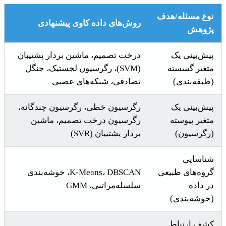
نوع مسئله/هدف
روش‌های داده کاوی پیشنهادی
پژوهش
پیش‌بینی یک
درخت تصمیم، ماشین بردار پشتیبان
متغیر گسسته
(SVM)، رگرسیون لجستیک، جنگل
(طبقه‌بندی)
تصادفی، شبکه‌های عصبی
پیش‌بینی یک
رگرسیون خطی، رگرسیون چندگانه،
متغیر پیوسته
رگرسیون درخت تصمیم، ماشین
(رگرسیون)
بردار پشتیبان (SVR)
شناسایی
گروه‌های طبیعی
K-Means، DBSCAN، خوشه‌بندی
در داده
سلسله‌مراتبی، GMM
(خوشه‌بندی)
کشف ارتباط