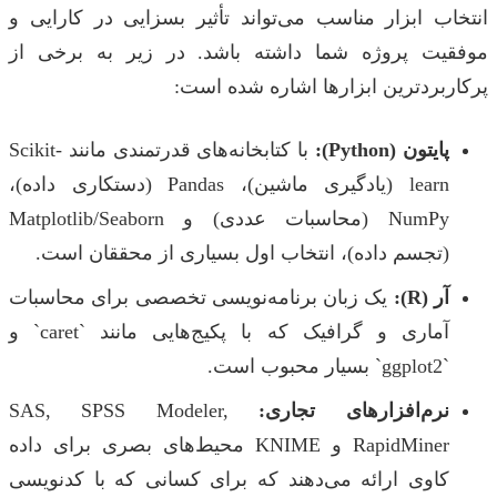
انتخاب ابزار مناسب می‌تواند تأثیر بسزایی در کارایی و
موفقیت پروژه شما داشته باشد. در زیر به برخی از
پرکاربردترین ابزارها اشاره شده است:
پایتون (Python):
با کتابخانه‌های قدرتمندی مانند Scikit-
learn (یادگیری ماشین)، Pandas (دستکاری داده)،
NumPy (محاسبات عددی) و Matplotlib/Seaborn
(تجسم داده)، انتخاب اول بسیاری از محققان است.
آر (R):
یک زبان برنامه‌نویسی تخصصی برای محاسبات
آماری و گرافیک که با پکیج‌هایی مانند `caret` و
`ggplot2` بسیار محبوب است.
نرم‌افزارهای تجاری:
SAS, SPSS Modeler,
RapidMiner و KNIME محیط‌های بصری برای داده
کاوی ارائه می‌دهند که برای کسانی که با کدنویسی