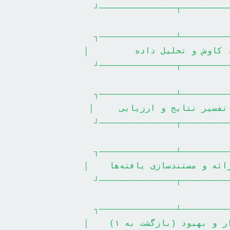
└───────────────────┬─────
┌───────────────────┴─────
└───────────────────┬─────
┌───────────────────┴─────
└───────────────────┬─────
┌───────────────────┴─────
└───────────────────┬─────
┌───────────────────┴─────