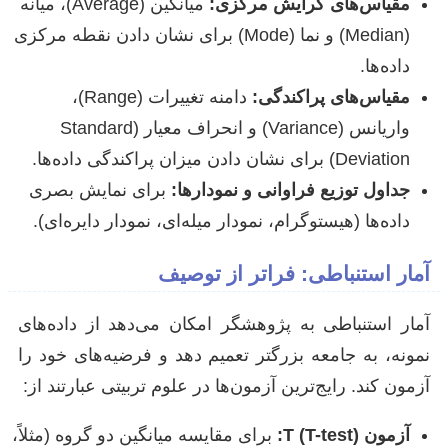
مقیاس‌های گرایش مرکزی:
میانگین (Average)، میانه
(Median) و نما (Mode) برای نشان دادن نقطه مرکزی
داده‌ها.
مقیاس‌های پراکندگی:
دامنه تغییرات (Range)،
واریانس (Variance) و انحراف معیار (Standard
Deviation) برای نشان دادن میزان پراکندگی داده‌ها.
جداول توزیع فراوانی و نمودارها:
برای نمایش بصری
داده‌ها (هیستوگرام، نمودار میله‌ای، نمودار دایره‌ای).
آمار استنباطی: فراتر از توصیف
آمار استنباطی به پژوهشگر امکان می‌دهد از داده‌های
نمونه، به جامعه بزرگتر تعمیم دهد و فرضیه‌های خود را
آزمون کند. رایج‌ترین آزمون‌ها در علوم تربیتی عبارتند از:
آزمون T (T-test):
برای مقایسه میانگین دو گروه (مثلاً،