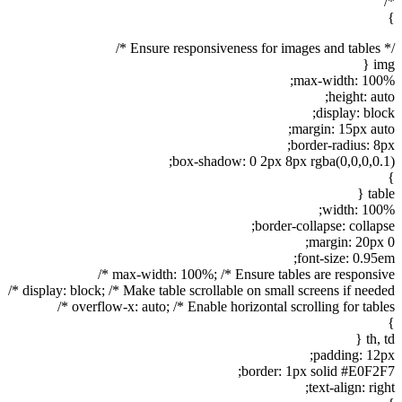
*/
}
/* Ensure responsiveness for images and tables */
img {
max-width: 100%;
height: auto;
display: block;
margin: 15px auto;
border-radius: 8px;
box-shadow: 0 2px 8px rgba(0,0,0,0.1);
}
table {
width: 100%;
border-collapse: collapse;
margin: 20px 0;
font-size: 0.95em;
max-width: 100%; /* Ensure tables are responsive */
display: block; /* Make table scrollable on small screens if needed */
overflow-x: auto; /* Enable horizontal scrolling for tables */
}
th, td {
padding: 12px;
border: 1px solid #E0F2F7;
text-align: right;