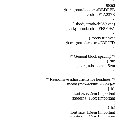
}
thead {
background-color: #BBDEFB;
color: #1A237E;
}
tbody tr:nth-child(even) {
background-color: #F8F9FA;
}
tbody tr:hover {
background-color: #E3F2FD;
}
/* General block spacing */
div {
margin-bottom: 1.5em;
}
/* Responsive adjustments for headings */
@media (max-width: 768px) {
h1 {
font-size: 2em !important;
padding: 15px !important;
}
h2 {
font-size: 1.6em !important;
margin-top: 30px !important;