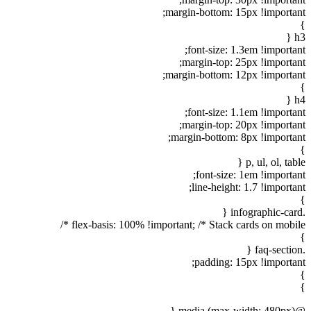
margin-bottom: 15px !important;
}
h3 {
font-size: 1.3em !important;
margin-top: 25px !important;
margin-bottom: 12px !important;
}
h4 {
font-size: 1.1em !important;
margin-top: 20px !important;
margin-bottom: 8px !important;
}
p, ul, ol, table {
font-size: 1em !important;
line-height: 1.7 !important;
}
.infographic-card {
flex-basis: 100% !important; /* Stack cards on mobile */
}
.faq-section {
padding: 15px !important;
}
}
@media (max-width: 480px) {