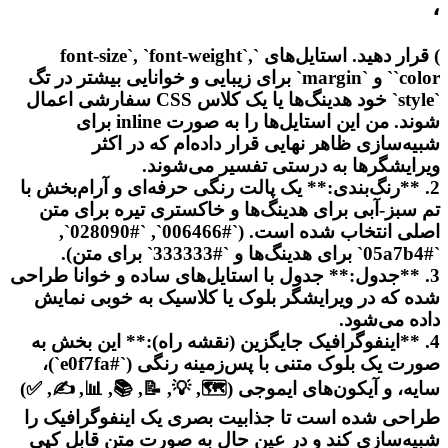
،
) قرار دهید. استایل‌های `font-size`, `font-weight`,
`color` و `margin` برای زیبایی و خوانایی بیشتر در تگ
`style` خود هدینگ‌ها یا یک کلاس CSS سفارشی اعمال
شوند. من این استایل‌ها را به صورت inline برای
شبیه‌سازی ظاهر نهایی قرار داده‌ام که در اکثر
ویرایشگرها به درستی تفسیر می‌شوند.
2. **رنگ‌بندی:** یک پالت رنگی حرفه‌ای و آرام‌بخش با
تم سبز-آبی برای هدینگ‌ها و خاکستری تیره برای متن
اصلی انتخاب شده است. (`#006466`, `#028090`,
`#05a7b4` برای هدینگ‌ها و `#333333` برای متن).
3. **جدول:** جدول با استایل‌های ساده و خوانا طراحی
شده که در ویرایشگر بلوک یا کلاسیک به خوبی نمایش
داده می‌شود.
4. **اینفوگرافیک جایگزین (نقشه راه):** این بخش به
صورت یک بلوک متنی با پس‌زمینه رنگی (`#e0f7fa`)،
سایه، و آیکون‌های ایموجی (🗺️, 💡, 📝, 📚, 📊, ✍️, ✅)
طراحی شده است تا جذابیت بصری یک اینفوگرافیک را
شبیه‌سازی کند و در عین حال به صورت متن قابل کپی