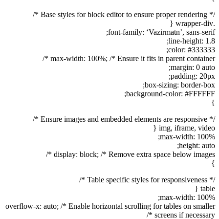
/* Base styles for block editor to ensure proper rendering */
.wrapper-div {
font-family: ‘Vazirmatn’, sans-serif;
line-height: 1.8;
color: #333333;
max-width: 100%; /* Ensure it fits in parent container */
margin: 0 auto;
padding: 20px;
box-sizing: border-box;
background-color: #FFFFFF;
}
/* Ensure images and embedded elements are responsive */
img, iframe, video {
max-width: 100%;
height: auto;
display: block; /* Remove extra space below images */
}
/* Table specific styles for responsiveness */
table {
max-width: 100%;
overflow-x: auto; /* Enable horizontal scrolling for tables on smaller
screens if necessary */