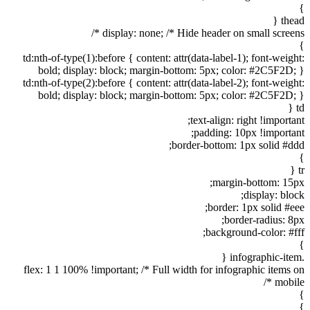
}
thead {
display: none; /* Hide header on small screens */
}
td:nth-of-type(1):before { content: attr(data-label-1); font-weight:
bold; display: block; margin-bottom: 5px; color: #2C5F2D; }
td:nth-of-type(2):before { content: attr(data-label-2); font-weight:
bold; display: block; margin-bottom: 5px; color: #2C5F2D; }
td {
text-align: right !important;
padding: 10px !important;
border-bottom: 1px solid #ddd;
}
tr {
margin-bottom: 15px;
display: block;
border: 1px solid #eee;
border-radius: 8px;
background-color: #fff;
}
.infographic-item {
flex: 1 1 100% !important; /* Full width for infographic items on
mobile */
}
}