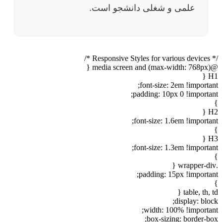
علمی و شغلی دانشجو است.
/* Responsive Styles for various devices */
@media screen and (max-width: 768px) {
H1 {
font-size: 2em !important;
padding: 10px 0 !important;
}
H2 {
font-size: 1.6em !important;
}
H3 {
font-size: 1.3em !important;
}
.wrapper-div {
padding: 15px !important;
}
table, th, td {
display: block;
width: 100% !important;
box-sizing: border-box;