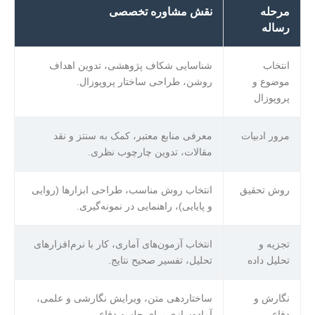
مرحله
نقش مشاوره تخصصی
رساله
انتخاب
شناسایی شکاف پژوهشی، تدوین اهداف
موضوع و
روشن، طراحی ساختار پروپوزال.
پروپوزال
مرور ادبیات
معرفی منابع معتبر، کمک به سنتز و نقد
مقالات، تدوین چارچوب نظری.
روش تحقیق
انتخاب روش مناسب، طراحی ابزارها (روایی
و پایایی)، راهنمایی در نمونه‌گیری.
تجزیه و
انتخاب آزمون‌های آماری، کار با نرم‌افزارهای
تحلیل داده
تحلیل، تفسیر صحیح نتایج.
نگارش و
ساختاردهی متن، ویرایش نگارشی و علمی،
دفاع
آماده‌سازی برای جلسه دفاع.