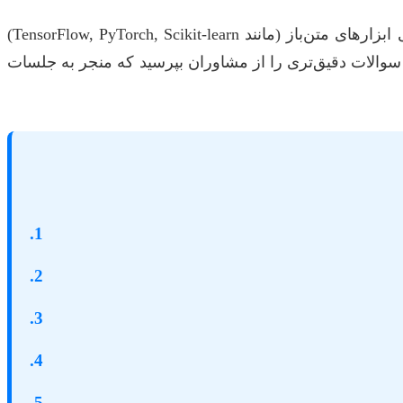
بسیاری از چالش‌ها را می‌توان با مطالعه دقیق و خودآموزی برطرف کرد. مقالات علمی، کتاب‌های درسی و داکیومنت‌های ابزارهای متن‌باز (مانند TensorFlow, PyTorch, Scikit-learn)
ید سوالات دقیق‌تری را از مشاوران بپرسید که منجر به جلسات
1.
2.
3.
4.
5.