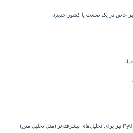
تغیر خاص در یک صنعت یا کشور جدید).
ی).
برای داده‌های کمی (SPSS, AMOS, SmartPLS, R)، برای داده‌های کیفی (MAXQDA, NVivo). Python نیز برای تحلیل‌های پیشرفته‌تر (مثل تحلیل متن)