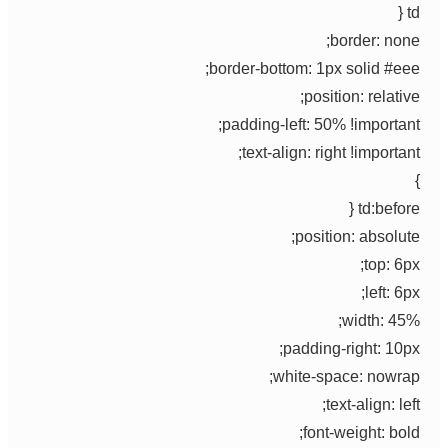
td {
border: none;
border-bottom: 1px solid #eee;
position: relative;
padding-left: 50% !important;
text-align: right !important;
}
td:before {
position: absolute;
top: 6px;
left: 6px;
width: 45%;
padding-right: 10px;
white-space: nowrap;
text-align: left;
font-weight: bold;