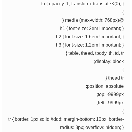
to { opacity: 1; transform: translateX(0); }
}
@media (max-width: 768px) {
h1 { font-size: 2em !important; }
h2 { font-size: 1.6em !important; }
h3 { font-size: 1.2em !important; }
table, thead, tbody, th, td, tr {
display: block;
}
thead tr {
position: absolute;
top: -9999px;
left: -9999px;
}
tr { border: 1px solid #ddd; margin-bottom: 10px; border-
radius: 8px; overflow: hidden; }