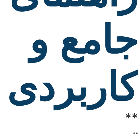
جامع و
کاربردی
**
**