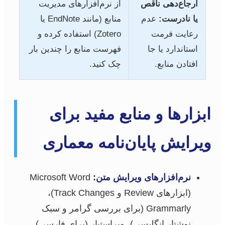
ارجاع‌دهی ناقص
از نرم‌افزارهای مدیریت
یا نادرست:
عدم
منابع (مانند EndNote یا
رعایت فرمت
Zotero) استفاده کرده و
استاندارد یا جا
فهرست منابع را چندین بار
افتادن منابع.
چک کنید.
ابزارها و منابع مفید برای
ویرایش پایان‌نامه معماری
نرم‌افزارهای ویرایش متن:
Microsoft Word
(ابزارهای Review و Track Changes)،
Grammarly (برای بررسی گرامر و سبک
نوشتار انگلیسی)، ویراستیار (برای فارسی).