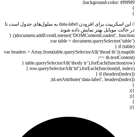
background-color: #f9f9f9;
}
}
// این اسکریپت برای افزودن data-label به سلول‌های جدول است تا
در حالت موبایل بهتر نمایش داده شوند
document.addEventListener(‘DOMContentLoaded’, function() {
var table = document.querySelector(‘table’);
if (table) {
var headers = Array.from(table.querySelectorAll(‘thead th’)).map(th
=> th.textContent);
table.querySelectorAll(‘tbody tr’).forEach(function(row) {
row.querySelectorAll(‘td’).forEach(function(td, index) {
if (headers[index]) {
td.setAttribute(‘data-label’, headers[index]);
}
});
});
}
});