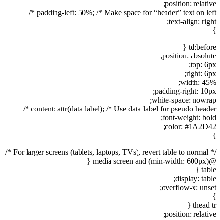
position: relative;
padding-left: 50%; /* Make space for “header” text on left */
text-align: right;
}
td:before {
position: absolute;
top: 6px;
right: 6px;
width: 45%;
padding-right: 10px;
white-space: nowrap;
content: attr(data-label); /* Use data-label for pseudo-header */
font-weight: bold;
color: #1A2D42;
}
/* For larger screens (tablets, laptops, TVs), revert table to normal */
@media screen and (min-width: 600px) {
table {
display: table;
overflow-x: unset;
}
thead tr {
position: relative;