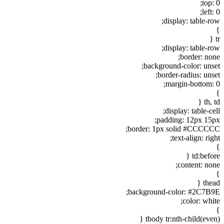
top: 0;
left: 0;
display: table-row;
}
tr {
display: table-row;
border: none;
background-color: unset;
border-radius: unset;
margin-bottom: 0;
}
th, td {
display: table-cell;
padding: 12px 15px;
border: 1px solid #CCCCCC;
text-align: right;
}
td:before {
content: none;
}
thead {
background-color: #2C7B9E;
color: white;
}
tbody tr:nth-child(even) {