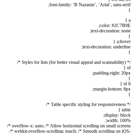
font-family: ‘B Nazanin’, ‘Arial’, sans-serif;
}
a {
color: #2C7B9E;
text-decoration: none;
}
a:hover {
text-decoration: underline;
}
/* Styles for lists (for better visual appeal and scannability) */
ul {
padding-right: 20px;
}
ul li {
margin-bottom: 8px;
}
/* Table specific styling for responsiveness */
table {
display: block;
width: 100%;
overflow-x: auto; /* Allow horizontal scrolling on small screens */
-webkit-overflow-scrolling: touch; /* Smooth scrolling on iOS */