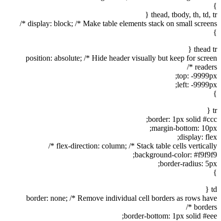
}
thead, tbody, th, td, tr {
display: block; /* Make table elements stack on small screens */
}
thead tr {
position: absolute; /* Hide header visually but keep for screen
readers */
top: -9999px;
left: -9999px;
}
tr {
border: 1px solid #ccc;
margin-bottom: 10px;
display: flex;
flex-direction: column; /* Stack table cells vertically */
background-color: #f9f9f9;
border-radius: 5px;
}
td {
border: none; /* Remove individual cell borders as rows have
borders */
border-bottom: 1px solid #eee;