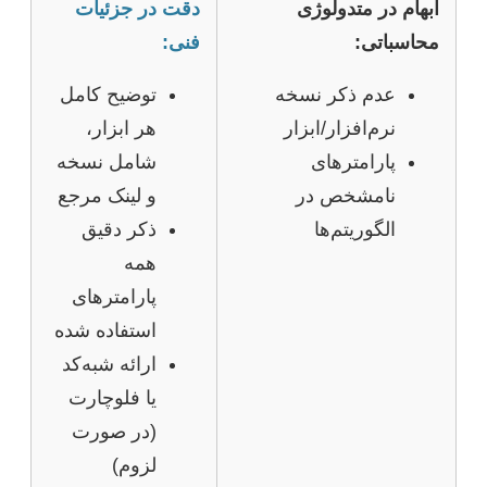
ابهام در متدولوژی
دقت در جزئیات
محاسباتی:
فنی:
عدم ذکر نسخه
توضیح کامل
نرم‌افزار/ابزار
هر ابزار،
پارامترهای
شامل نسخه
نامشخص در
و لینک مرجع
الگوریتم‌ها
ذکر دقیق
همه
پارامترهای
استفاده شده
ارائه شبه‌کد
یا فلوچارت
(در صورت
لزوم)