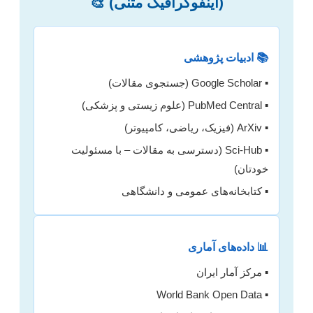
(اینفوگرافیک متنی) 🎨
📚 ادبیات پژوهشی
▪️ Google Scholar (جستجوی مقالات)
▪️ PubMed Central (علوم زیستی و پزشکی)
▪️ ArXiv (فیزیک، ریاضی، کامپیوتر)
▪️ Sci-Hub (دسترسی به مقالات – با مسئولیت
خودتان)
▪️ کتابخانه‌های عمومی و دانشگاهی
📊 داده‌های آماری
▪️ مرکز آمار ایران
▪️ World Bank Open Data