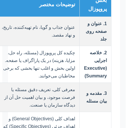
بخش
توضیحات مختصر
پروپوزال
1. عنوان و
عنوان جذاب و گویا، نام تهیه‌کننده، تاریخ،
صفحه روی
و نهاد مقصد.
جلد
2. خلاصه
چکیده کل پروپوزال (مسئله، راه حل،
اجرایی
مزایا، هزینه) در یک پاراگراف یا صفحه.
(Executive
اولین بخش و اغلب تنها بخشی که برخی
Summary)
مخاطبان می‌خوانند.
معرفی کلی، تعریف دقیق مسئله یا
3. مقدمه و
فرصت موجود، و بیان اهمیت حل آن از
بیان مسئله
دیدگاه سازمان یا صنعت.
اهداف کلی (General Objectives) و
اهداف جزئی (Specific Objectives) که