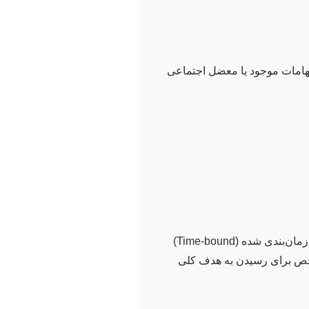
هامات موجود یا معضل اجتماعی
اهداف باید واقع‌بینانه، قابل اندازه‌گیری (Measurable)، قابل دستیابی (Achievable)، مرتبط (Relevant) و زمان‌بندی شده (Time-bound)
 مشخص برای رسیدن به هدف کلی