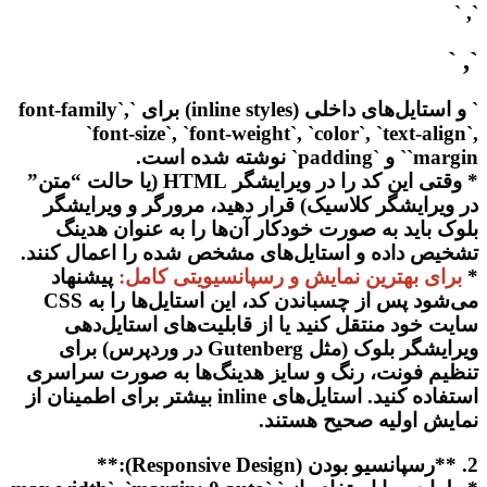
`, `
`, `
` و استایل‌های داخلی (inline styles) برای `font-family`,
`font-size`, `font-weight`, `color`, `text-align`,
`margin` و `padding` نوشته شده است.
* وقتی این کد را در ویرایشگر HTML (یا حالت “متن”
در ویرایشگر کلاسیک) قرار دهید، مرورگر و ویرایشگر
بلوک باید به صورت خودکار آن‌ها را به عنوان هدینگ
تشخیص داده و استایل‌های مشخص شده را اعمال کنند.
*
برای بهترین نمایش و رسپانسیویتی کامل:
پیشنهاد
می‌شود پس از چسباندن کد، این استایل‌ها را به CSS
سایت خود منتقل کنید یا از قابلیت‌های استایل‌دهی
ویرایشگر بلوک (مثل Gutenberg در وردپرس) برای
تنظیم فونت، رنگ و سایز هدینگ‌ها به صورت سراسری
استفاده کنید. استایل‌های inline بیشتر برای اطمینان از
نمایش اولیه صحیح هستند.
2. **رسپانسیو بودن (Responsive Design):**