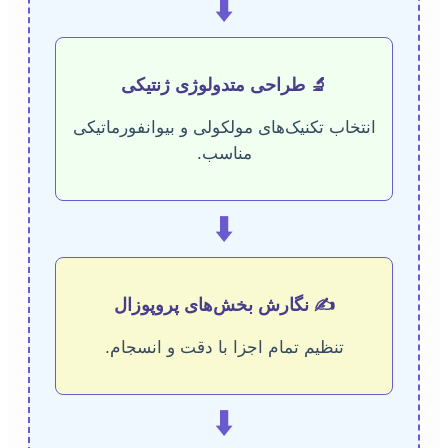
⬇️
🔬 طراحی متدولوژی ژنتیکی
انتخاب تکنیک‌های مولکولی و بیوانفورماتیکی
مناسب.
⬇️
✍️ نگارش بخش‌های پروپوزال
تنظیم تمام اجزا با دقت و انسجام.
⬇️