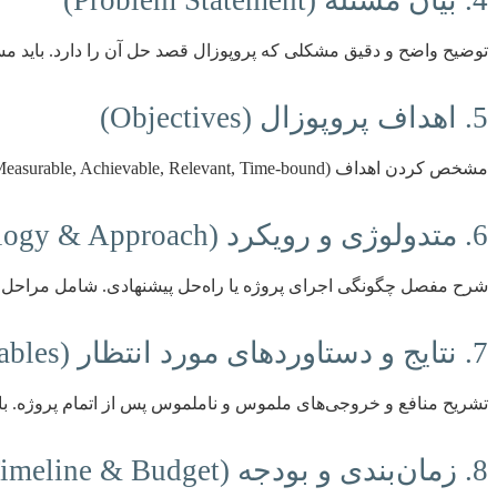
توضیح واضح و دقیق مشکلی که پروپوزال قصد حل آن را دارد. باید مستن
5. اهداف پروپوزال (Objectives)
مشخص کردن اهداف SMART (Specific, Measurable, Achievable, Relevant, Time-bound) که با اجرای پروپوزال محقق خواهند شد. اهداف باید به طور مستقیم به حل مسئله بیان شده کمک کنند.
6. متدولوژی و رویکرد (Methodology & Approach)
شرح مفصل چگونگی اجرای پروژه یا راه‌حل پیشنهادی. شامل مراحل کاری،
7. نتایج و دستاوردهای مورد انتظار (Expected Outcomes & Deliverables)
تشریح منافع و خروجی‌های ملموس و ناملموس پس از اتمام پروژه. باید بر ارزش افزوده 
8. زمان‌بندی و بودجه (Timeline & Budget)