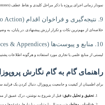
نمودار زمانی اجرای پروژه با ذکر مراحل کلیدی و نقاط عطف (Milestones) به همراه تفکیک دقیق هزینه‌ها. شفافیت در این بخش، اعتماد خواننده را جلب می‌کند.
9. نتیجه‌گیری و فراخوان اقدام (Conclusion & Call to Action)
خلاصه‌ای از مهم‌ترین نکات و تکرار ارزش پیشنهادی. در پایان، به وضوح
10. منابع و پیوست‌ها (References & Appendices)
لیستی از منابع علمی یا تجاری مورد استفاده و هرگونه اطلاعات پشتیب
راهنمای گام به گام نگارش پروپوزا
برای اطمینان از کیفیت و جامعیت پروپوزال، دنبال کردن یک فرایند
تحقیق و تحلیل دقیق:
قبل از شروع به نوشتن، درک عمیق از مسئل
شناسایی مخاطب:
پروپوزال را متناسب با نیازها، دغدغه‌ها و سط