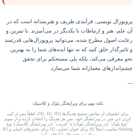
پروپوزال نویسی، فرآیندی ظریف و هنرمندانه است که در
آن علم، هنر و ارتباطات با یکدیگر در می‌آمیزند. با تمرین و
رعایت اصول مطرح شده، می‌توانید پروپوزال‌هایی قدرتمند
و تاثیرگذار خلق کنید که نه تنها ایده‌های شما را به بهترین
نحو معرفی می‌کند، بلکه پلی مستحکم برای تحقق
چشم‌اندازهای معمارانه شما می‌سازد.
—
نکته مهم برای ویرایشگر بلوک و کلاسیک:
برای اطمینان از نمایش صحیح هدینگ‌ها (H1, H2, H3)، لطفاً پس از کپی
کردن این متن در ویرایشگر خود، متن هر هدینگ را انتخاب کرده و از منوی
“نوع بلوک” (در ویرایشگر بلوک) یا “فرمت” (در ویرایشگر کلاسیک) نوع
Heading مناسب (مثلاً H1 برای عنوان اصلی، H2 برای بخش‌های اصلی و H3
برای زیربخش‌ها) را انتخاب کنید.