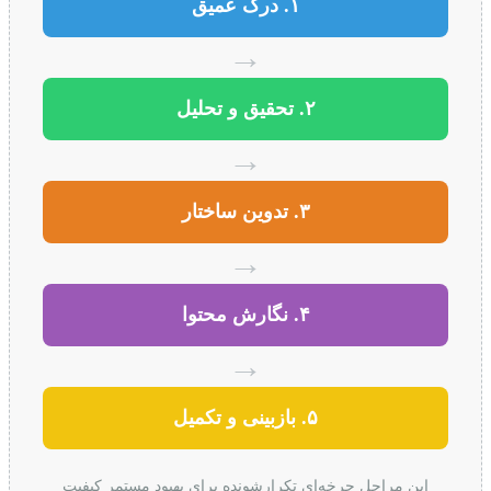
۱. درک عمیق
→
۲. تحقیق و تحلیل
→
۳. تدوین ساختار
→
۴. نگارش محتوا
→
۵. بازبینی و تکمیل
این مراحل چرخه‌ای تکرارشونده برای بهبود مستمر کیفیت