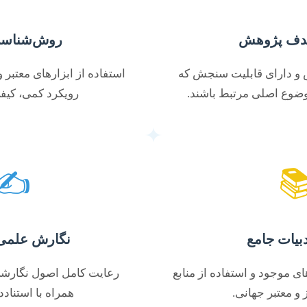
ناسی قوی
وضوح هدف
تبر و تحلیل دقیق داده‌ها با
سؤالات تحقیق مشخص و د
 کیفی یا ترکیبی.
به طور مستقیم به موضوع
✍️

علمی و دقیق
مرور ادبی
گارشی و ساختار آکادمیک،
ارتباط منطقی با تئوری‌های م
استناددهی صحیح.
علمی به‌روز و م