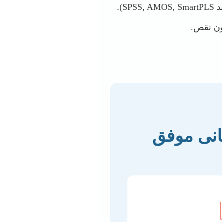
).
ون نقص.
مانی موفق